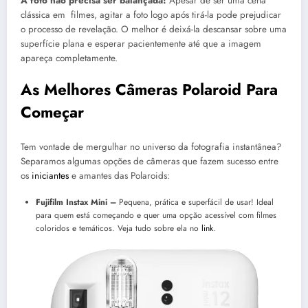
A foto não precisa ser balançada!
Apesar de ser uma cena
clássica em filmes, agitar a foto logo após tirá-la pode prejudicar
o processo de revelação. O melhor é deixá-la descansar sobre uma
superfície plana e esperar pacientemente até que a imagem
apareça completamente.
As Melhores Câmeras Polaroid Para
Começar
Tem vontade de mergulhar no universo da fotografia instantânea?
Separamos algumas opções de câmeras que fazem sucesso entre
os
iniciantes
e amantes das Polaroids:
Fujifilm Instax Mini –
Pequena, prática e superfácil de usar! Ideal
para quem está começando e quer uma opção acessível com filmes
coloridos e temáticos. Veja tudo sobre ela no
link
.