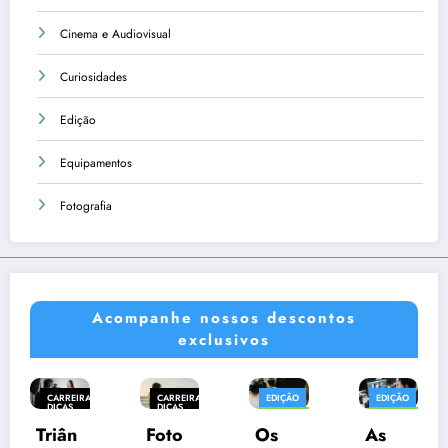
Cinema e Audiovisual
Curiosidades
Edição
Equipamentos
Fotografia
Acompanhe nossos descontos
exclusivos
 E
CARREIRA E
EDIÇÃO
EDIÇÃO
CARREIRA E
DICAS
DICAS
EQUIPAMENTOS
EQUIPAMENTOS
FIA
FOTOGRAFIA
EDIÇÃO
Foto
Os
As
Prese
FOTOGRAFIA
FOTOGRAFIA
EQUIPAMEN