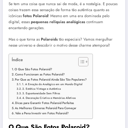
Se tem uma coisa que nunca sai de moda, é a nostalgia. E poucas
coisas trazem essa sensação de forma tão autêntica quanto as
icônicas
fotos Polaroid
! Mesmo em uma era dominada pelo
digital, essas
pequenas relíquias analógicas
continuam
encantando gerações.
Mas o que torna as
Polaroids
tão especiais? Vamos mergulhar
nesse universo e descobrir o motivo desse charme atemporal!
Índice
O Que São Fotos Polaroid?
Como Funcionam as Fotos Polaroid?
Por Que as Fotos Polaroid Ainda São Tão Populares?
1. A Emoção do Analógico em um Mundo Digital
2. Estética Vintage e Autêntica
3. Espontaneidade Sem Filtros
4. Decoração Criativa e Memórias Afetivas
Dicas para Garantir Fotos Polaroid Perfeitas
As Melhores Câmeras Polaroid Para Começar
Vale a Pena Investir em Fotos Polaroid?
O Que São Fotos Polaroid?