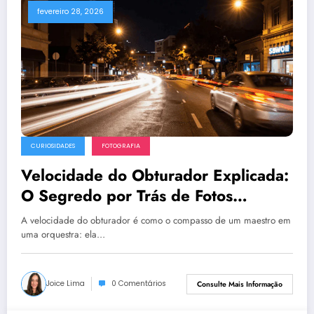
fevereiro 28, 2026
CURIOSIDADES
FOTOGRAFIA
Velocidade do Obturador Explicada:
O Segredo por Trás de Fotos
Congeladas e Movimentos Suaves
A velocidade do obturador é como o compasso de um maestro em
uma orquestra: ela…
Joice Lima
0 Comentários
Consulte Mais Informação