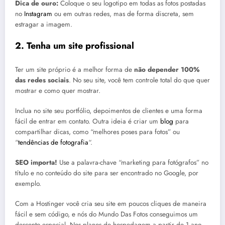
Dica de ouro:
Coloque o seu logotipo em todas as fotos postadas
no
Instagram
ou em outras redes, mas de forma discreta, sem
estragar a imagem.
2. Tenha um site profissional
Ter um site próprio é a melhor forma de
não depender 100%
das redes sociais
. No seu site, você tem controle total do que quer
mostrar e como quer mostrar.
Inclua no site seu portfólio, depoimentos de clientes e uma forma
fácil de entrar em contato. Outra ideia é criar um
blog
para
compartilhar dicas, como “melhores poses para fotos” ou
“
tendências de fotografia
“.
SEO importa!
Use a palavra-chave “marketing para fotógrafos” no
título e no conteúdo do site para ser encontrado no Google, por
exemplo.
Com a Hostinger você cria seu site em poucos cliques de maneira
fácil e sem código, e nós do Mundo Das Fotos conseguimos um
desconto especial. Nos planos de hospedagem a partir de 1 ano,