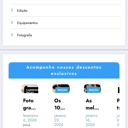
Edição
Equipamentos
Fotografia
Acompanhe nossos descontos
exclusivos
CARREIRA E
EDIÇÃO
EDIÇÃO
CARREIRA E
DICAS
DICAS
EQUIPAMENTOS
EQUIPAMENTOS
FOTOGRAFIA
EDIÇÃO
Foto
Os
As
Prese
FOTOGRAFIA
FOTOGRAFIA
EQUIPAMENTOS
grafi
10
melh
ts no
FOTOGRAFIA
a
melh
ores
Light
fevereiro
janeiro
janeiro
janeiro
6, 2026
23,
16,
6,
para
ores
marc
room
2026
2026
2026
Joice