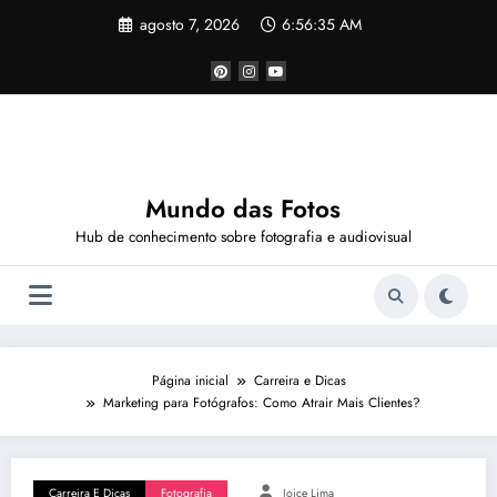
Pular
agosto 7, 2026
6:56:36 AM
para
o
conteúdo
Mundo das Fotos
Hub de conhecimento sobre fotografia e audiovisual
Página inicial
Carreira e Dicas
Marketing para Fotógrafos: Como Atrair Mais Clientes?
Carreira E Dicas
Fotografia
Joice Lima